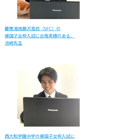
慶應湘南藤沢高校（SFC）の
帰国子女枠入試に合格実績のある、
池﨑先生
西大和学園中学の帰国子女枠入試に